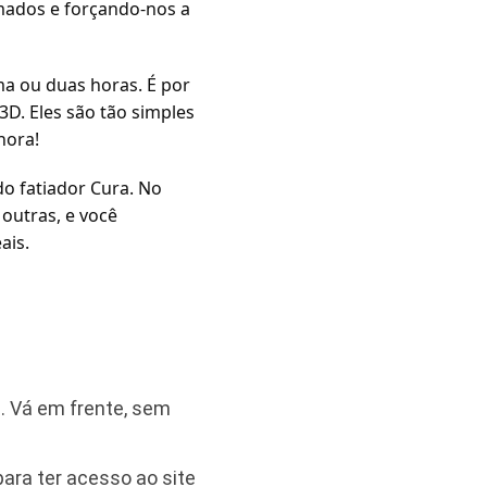
imados e forçando-nos a
ma ou duas horas. É por
3D. Eles são tão simples
hora!
o fatiador Cura. No
outras, e você
ais.
es. Vá em frente, sem
para ter acesso ao site