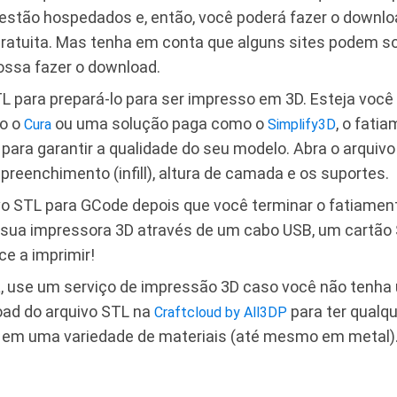
 estão hospedados e, então, você poderá fazer o downl
atuita. Mas tenha em conta que alguns sites podem sol
ossa fazer o download.
L para prepará-lo para ser impresso em 3D. Esteja você
o o
ou uma solução paga como o
, o fati
Cura
Simplify3D
para garantir a qualidade do seu modelo. Abra o arquivo
preenchimento (infill), altura de camada e os suportes.
vo STL para GCode depois que você terminar o fatiamen
 a sua impressora 3D através de um cabo USB, um cartã
e a imprimir!
a
, use um serviço de impressão 3D caso você não tenha
oad do arquivo STL na
para ter qualq
Craftcloud by All3DP
em uma variedade de materiais (até mesmo em metal)