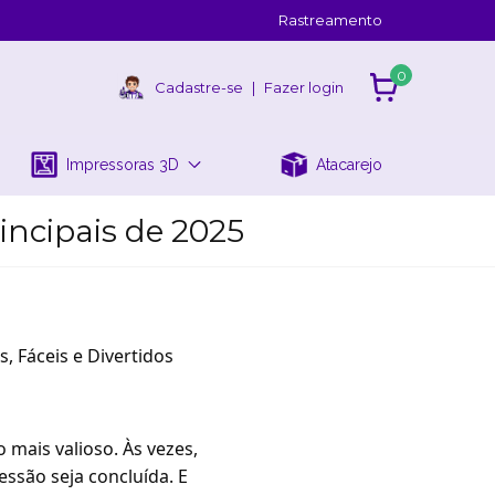
Rastreamento
0
Cadastre-se
|
Fazer login
Impressoras 3D
Atacarejo
incipais de 2025
 Fáceis e Divertidos
 mais valioso. Às vezes,
ssão seja concluída. E