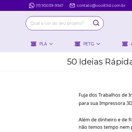
(11) 95039-9547
contato@voolt3d.com.br
PLA
PETG
50 Ideias Rápid
Fuja dos Trabalhos de 
para sua Impressora 3D
Além de dinheiro e de f
não temos tempo nem pa