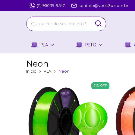
(11) 95039-9547
contato@voolt3d.com.br
PLA
PETG
Neon
Início
PLA
Neon
21
%
OFF