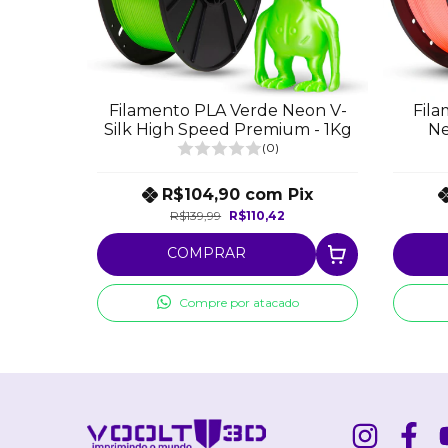
Filamento PLA Verde Neon V-
Fil
Silk High Speed Premium - 1Kg
Ne
(0)
R$104,90
com
Pix
R$139,99
R$110,42
COMPRAR
Compre por atacado