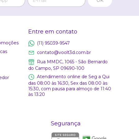
Entre em contato
romoções
(11) 95039-9547
icas
contato@voolt3d.com.br
Rua MMDC, 1065 - São Bernardo
do Campo, SP 09690-100
Atendimento online de Seg a Qui
edor
das 08:00 às 16:30, Sex das 08:00 às
15:30, com pausa para almoço de 11:40
às 13:20
Segurança