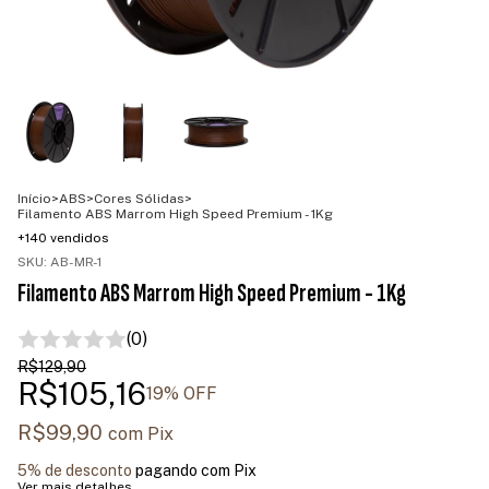
Início
>
ABS
>
Cores Sólidas
>
Filamento ABS Marrom High Speed Premium - 1Kg
+140 vendidos
SKU:
AB-MR-1
Filamento ABS Marrom High Speed Premium - 1Kg
(0)
R$129,90
R$105,16
19
% OFF
R$99,90
com
Pix
5% de desconto
pagando com Pix
Ver mais detalhes