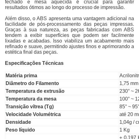
fechado e mesa aquecida é crucial para garantir
resultados ótimos ao longo do processo de impressão.
Além disso, o ABS apresenta uma vantagem adicional na
facilidade de pós-processamento das peças impressas.
Graças à sua natureza, as peças fabricadas com ABS
tendem a exibir superfícies que podem ser facilmente
lixadas e acabadas. Isso viabiliza um acabamento mais
refinado e suave, permitindo ajustes finos e aprimorando a
estética final das peças.
Especificações Técnicas
Matéria prima
Acrilonit
Diâmetro do Filamento
1,75 mm
Temperatura de extrusão
230° ~ 2
Temperatura da mesa
100° ~ 1
Transição vítrea (Tg)
85° ~ 95
Velocidade Volumétrica
até 20 m
Densidade
1,04g / 
Peso líquido
1 Kg
± 0,197 