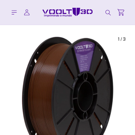
1
/
3