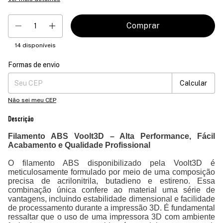
14
disponíveis
Formas de envio
Entregas para o CEP:
Mudar CEP
Calcular
Não sei meu CEP
Descrição
Filamento ABS Voolt3D – Alta Performance, Fácil
Acabamento e Qualidade Profissional
O filamento ABS disponibilizado pela Voolt3D é
meticulosamente formulado por meio de uma composição
precisa de acrilonitrila, butadieno e estireno. Essa
combinação única confere ao material uma série de
vantagens, incluindo estabilidade dimensional e facilidade
de processamento durante a impressão 3D. É fundamental
ressaltar que o uso de uma impressora 3D com ambiente