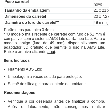
Peso carretel
novo)
Tamanho da embalagem
21 x 21 
Dimensões do carretel
20 x 7,2
Diâmetro do furo do carretel**
49 mm (m
Parâmetros para bico 0.4mm
**O modelo mais recente de carretel com furo de 51 mm é
compatível com o sistema AMS Lite da Bambu Lab; Para o
modelo antigo (furo de 49 mm), disponibilizamos um
adaptador 3D gratuito que permite o uso na AMS Lite.
Baixe o arquivo clicando
aqui
.
Itens Inclusos
Filamento ABS 1kg;
Embalagem a vácuo selada para proteção;
Sachê de sílica gel para controle de umidade.
Recomendações
Verifique a cor desejada antes de finalizar a compra.
Após o faturamento, não conseguimos realizar