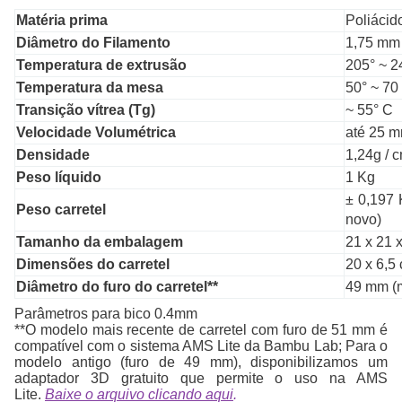
Matéria prima
Poliácid
Diâmetro do Filamento
1,75 mm
Temperatura de extrusão
205° ~ 2
Temperatura da mesa
50° ~ 70
Transição vítrea (Tg)
~ 55° C
Velocidade Volumétrica
até 25 m
Densidade
1,24g / 
Peso líquido
1 Kg
± 0,197 
Peso carretel
novo)
Tamanho da embalagem
21 x 21 
Dimensões do carretel
20 x 6,5
Diâmetro do furo do carretel**
49 mm (m
Parâmetros para bico 0.4mm
**O modelo mais recente de carretel com furo de 51 mm é
compatível com o sistema AMS Lite da Bambu Lab; Para o
modelo antigo (furo de 49 mm), disponibilizamos um
adaptador 3D gratuito que permite o uso na AMS
Lite.
Baixe o arquivo clicando aqui
.