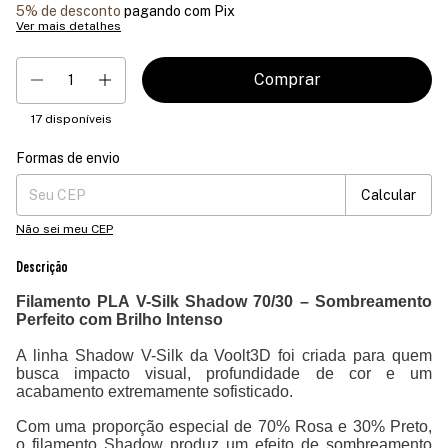
5% de desconto
pagando com Pix
Ver mais detalhes
17
disponíveis
Formas de envio
Entregas para o CEP:
Mudar CEP
Calcular
Não sei meu CEP
Descrição
Filamento PLA V-Silk Shadow 70/30 – Sombreamento
Perfeito com Brilho Intenso
A linha Shadow V-Silk da Voolt3D foi criada para quem
busca impacto visual, profundidade de cor e um
acabamento extremamente sofisticado.
Com uma proporção especial de 70% Rosa e 30% Preto,
o filamento Shadow produz um efeito de sombreamento