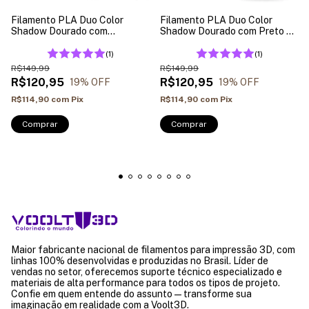
Filamento PLA Duo Color
Filamento PLA Duo Color
Shadow Dourado com
Shadow Dourado com Preto V-
Ametista V-Silk - 1kg
Silk - 1kg
(1)
(1)
R$149,99
R$149,99
R$120,95
R$120,95
19
% OFF
19
% OFF
R$114,90
com
Pix
R$114,90
com
Pix
Maior fabricante nacional de filamentos para impressão 3D, com
linhas 100% desenvolvidas e produzidas no Brasil. Líder de
vendas no setor, oferecemos suporte técnico especializado e
materiais de alta performance para todos os tipos de projeto.
Confie em quem entende do assunto — transforme sua
imaginação em realidade com a Voolt3D.