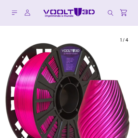
1
/
4