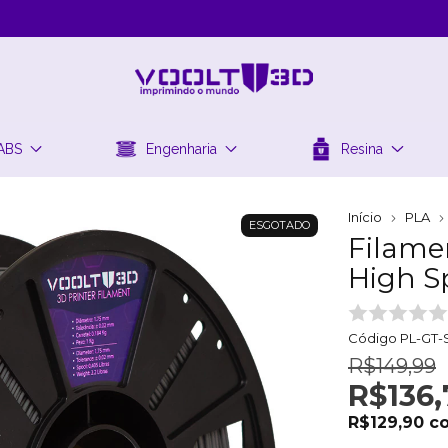
ABS
Engenharia
Resina
Início
PLA
ESGOTADO
Filame
High S
Código
PL-GT-S
R$149,99
R$136,
R$129,90
c