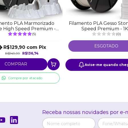
mento PLA Marmorizado
Filamento PLA Gesso Sto
e High Speed Premium -
Speed Premium - 1
1Kg
(5)
(0)
ESGOTADO
R$129,90
com
Pix
R$149,99
R$136,74
COMPRAR
Avise-me quando cheg
Compre por atacado
Receba nossas novidades por e-