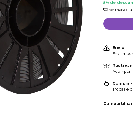
5% de desco
Ver mais detal
Envio
Enviamos s
Rastrea
Acompanh
Compra g
Trocas e 
Compartilhar