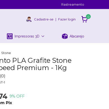
Rastreamento
0
Cadastre-se
|
Fazer login
Impressoras 3D
Atacarejo
Stone
nto PLA Grafite Stone
peed Premium - 1Kg
(0)
T-1
74
9
% OFF
om
Pix