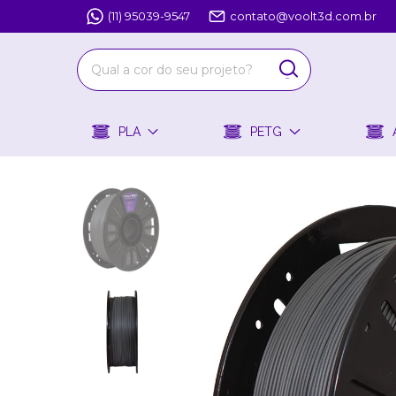
(11) 95039-9547
contato@voolt3d.com.br
PLA
PETG