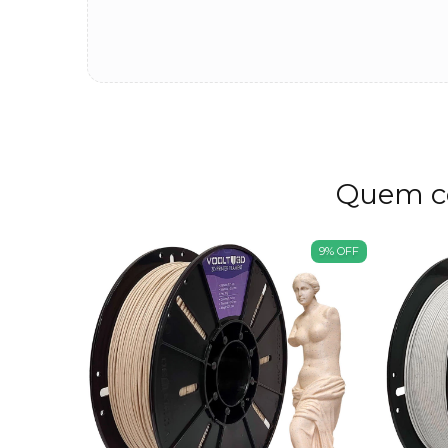
Quem c
9
%
OFF