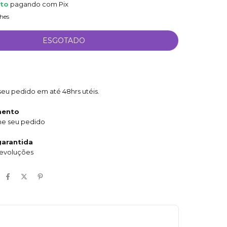
nto
pagando com Pix
hes
eu pedido em até 48hrs utéis.
mento
e seu pedido
arantida
devoluções