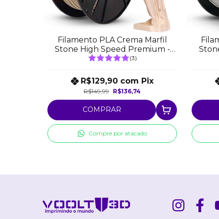
Filamento PLA Crema Marfil
Fila
Stone High Speed Premium -
Ston
1Kg
(3)
R$129,90
com
Pix
R$149,99
R$136,74
COMPRAR
Compre por atacado