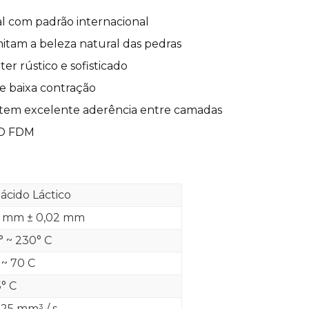
al com padrão internacional
itam a beleza natural das pedras
ter rústico e sofisticado
 e baixa contração
 tem excelente aderência entre camadas
3D FDM
iácido Láctico
5 mm ± 0,02 mm
° ~ 230° C
 ~ 70 C
5° C
 25 mm³ / s