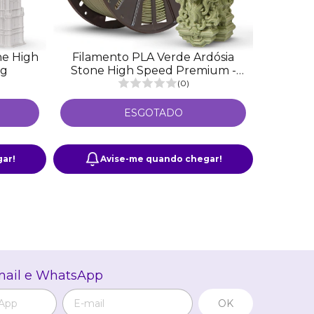
ne High
Filamento PLA Verde Ardósia
Kg
Stone High Speed Premium -
1Kg
(0)
ESGOTADO
ar!
Avise-me quando chegar!
mail e WhatsApp