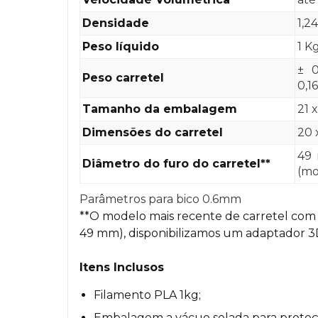
Densidade
1,2
Peso líquido
1 K
± 0
Peso carretel
0,1
Tamanho da embalagem
21 
Dimensões do carretel
20 
49 
Diâmetro do furo do carretel**
(mo
Parâmetros para bico 0.6mm
**O modelo mais recente de carretel com
49 mm), disponibilizamos um adaptador 3D
Itens Inclusos
Filamento PLA 1kg;
Embalagem a vácuo selada para proteç