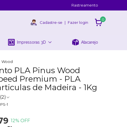
Rastreamento
0
Cadastre-se
|
Fazer login
Impressoras 3D
Atacarejo
Wood
nto PLA Pinus Wood
peed Premium - PLA
rticulas de Madeira - 1Kg
(2)
PS-1
79
12
% OFF