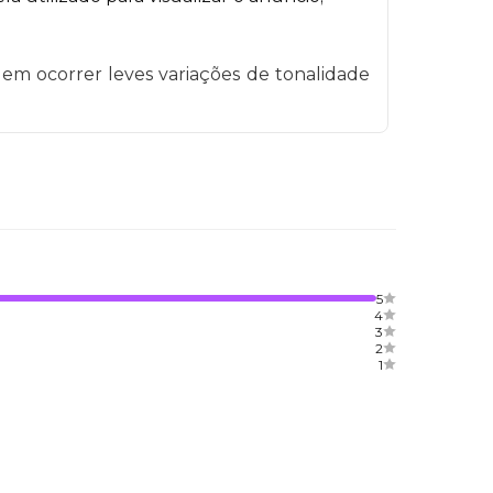
em ocorrer leves variações de tonalidade
5
4
3
2
1