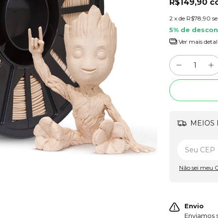
R$149,90
c
2
x de
R$78,90
s
5% de desco
Ver mais detal
MEIOS 
Não sei meu 
Envio
Enviamos s