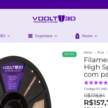
ABS
Engenharia
Resina
Início
PLA
12
%
OFF
Filame
High S
com pa
Código
PL-MD-
R$178,84
R$157,