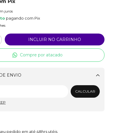
om
Pix
em juros
nto
pagando com Pix
hes
Compre por atacado
DE ENVIO
Alterar CEP
CALCULAR
CEP
eu pedido em até 48hrs utéis.