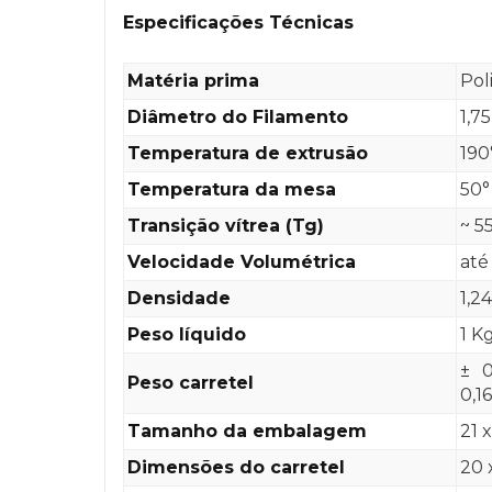
Especificações Técnicas
Matéria prima
Pol
Diâmetro do Filamento
1,7
Temperatura de extrusão
190
Temperatura da mesa
50°
Transição vítrea (Tg)
~ 5
Velocidade Volumétrica
até
Densidade
1,2
Peso líquido
1 K
± 0
Peso carretel
0,1
Tamanho da embalagem
21 
Dimensões do carretel
20 