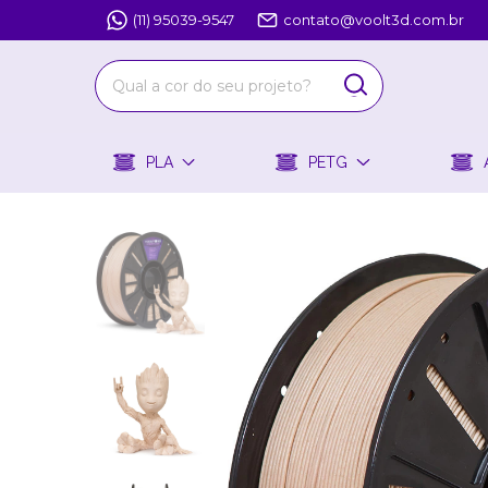
(11) 95039-9547
contato@voolt3d.com.br
PLA
PETG