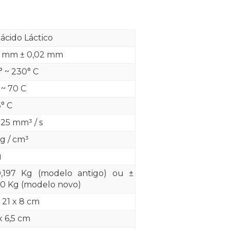
iácido Láctico
5 mm ± 0,02 mm
° ~ 230° C
 ~ 70 C
5° C
 25 mm³ / s
4g / cm³
g
,197 Kg (modelo antigo) ou ±
60 Kg (modelo novo)
x 21 x 8 cm
x 6,5 cm