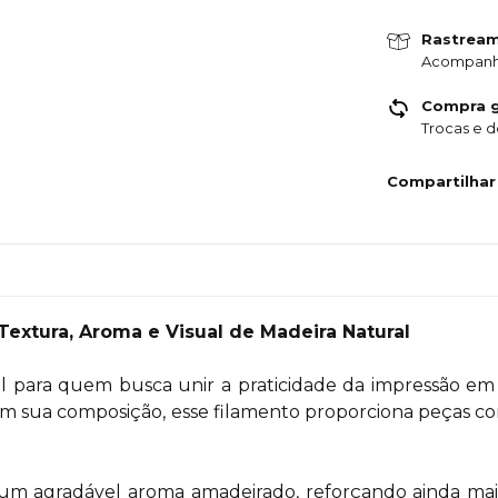
Rastrea
Acompanh
Compra g
Trocas e 
Compartilhar
extura, Aroma e Visual de Madeira Natural
l para quem busca unir a praticidade da impressão em
a em sua composição, esse filamento proporciona peças 
m agradável aroma amadeirado, reforçando ainda mais 