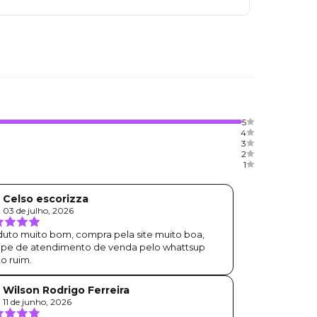
5
4
3
2
1
Celso escorizza
03 de julho, 2026
uto muito bom, compra pela site muito boa,
ipe de atendimento de venda pelo whattsup
o ruim.
Wilson Rodrigo Ferreira
R
11 de junho, 2026