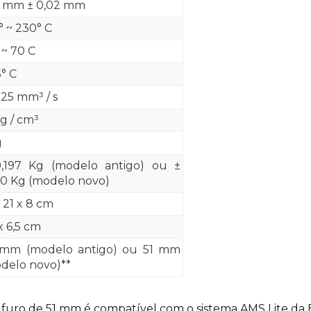
5 mm ± 0,02 mm
° ~ 230° C
 ~ 70 C
5° C
 25 mm³ / s
4g / cm³
g
,197 Kg (modelo antigo) ou ±
60 Kg (modelo novo)
x 21 x 8 cm
x 6,5 cm
mm (modelo antigo) ou 51 mm
delo novo)**
 furo de 51 mm é compatível com o sistema AMS Lite da 