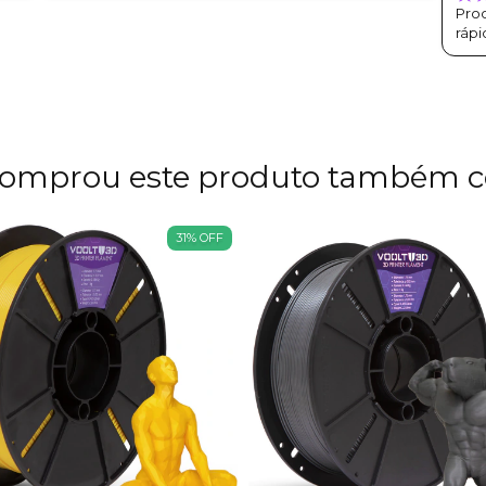
Prod
rápi
omprou este produto também 
31
%
OFF