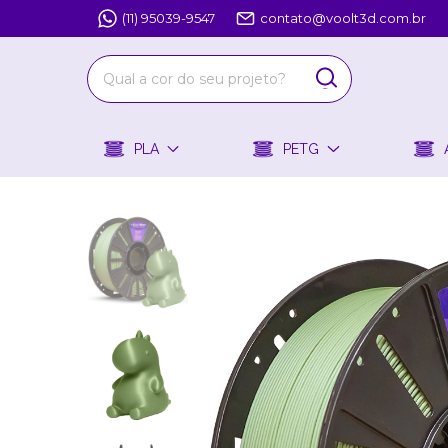
(11) 95039-9547
contato@voolt3d.com.br
PLA
PETG