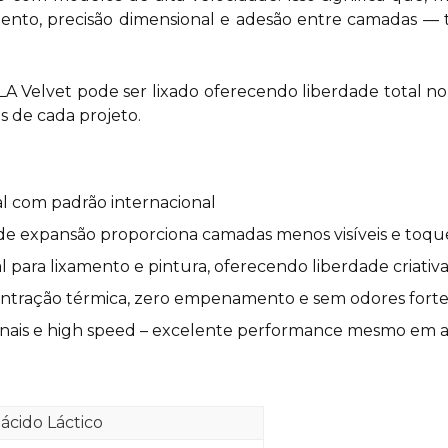
to, precisão dimensional e adesão entre camadas — tu
LA Velvet pode ser lixado oferecendo liberdade total n
es de cada projeto.
al com padrão internacional
 de expansão proporciona camadas menos visíveis e toq
l para lixamento e pintura, oferecendo liberdade criati
contração térmica, zero empenamento e sem odores forte
nais e high speed – excelente performance mesmo em al
iácido Láctico