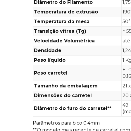
Diâmetro do Filamento
1,7
Temperatura de extrusão
190
Temperatura da mesa
50°
Transição vítrea (Tg)
~ 5
Velocidade Volumétrica
até
Densidade
1,2
Peso líquido
1 K
± 0
Peso carretel
0,1
Tamanho da embalagem
21 
Dimensões do carretel
20 
49 
Diâmetro do furo do carretel**
(mo
Parâmetros para bico 0.4mm
**O modelo mais recente de carretel com