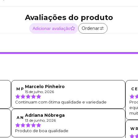
Avaliações do produto
Ordenar
Adicionar avaliação
Marcelo Pinheiro
M P
C E
15 de julho, 2026
Continuam com ótima qualidade e variedade
Prod
equ
muit
Adriana Nóbrega
A N
13 de junho, 2026
W 
Produto de boa qualidade