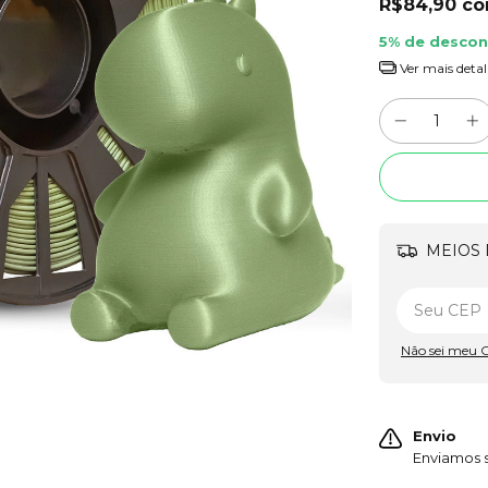
R$84,90
c
5% de desco
Ver mais detal
MEIOS 
Não sei meu 
Envio
Enviamos s