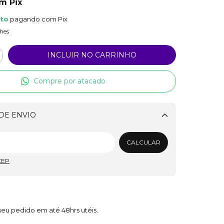
om
Pix
nto
pagando com Pix
hes
Compre por atacado
DE ENVIO
Alterar CEP
CALCULAR
CEP
eu pedido em até 48hrs utéis.