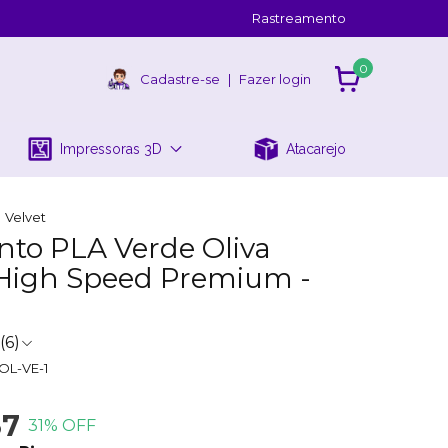
Rastreamento
0
Cadastre-se
|
Fazer login
Impressoras 3D
Atacarejo
Velvet
nto PLA Verde Oliva
 High Speed Premium -
(6)
OL-VE-1
37
31
% OFF