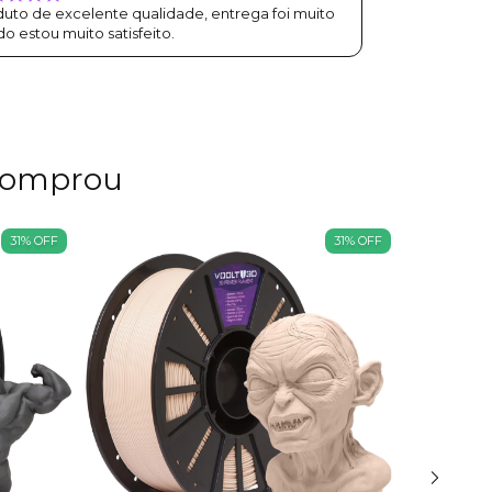
uto de excelente qualidade, entrega foi muito
do estou muito satisfeito.
comprou
31
%
OFF
31
%
OFF