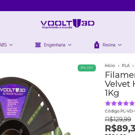
ABS
Engenharia
Resina
Início
PLA
31
%
OFF
Filame
Velvet
1Kg
Código
PL-VD-
R$129,99
R$89,