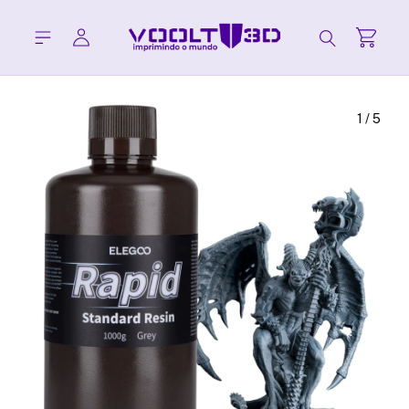
1
/
5