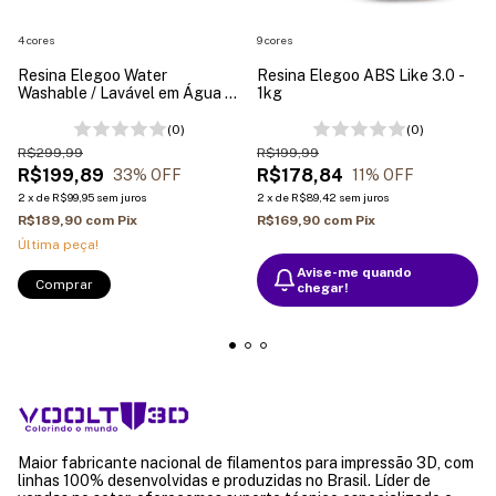
4 cores
9 cores
Resina Elegoo Water
Resina Elegoo ABS Like 3.0 -
Washable / Lavável em Água -
1kg
1kg
(0)
(0)
R$299,99
R$199,99
R$199,89
R$178,84
33
% OFF
11
% OFF
2
x
de
R$99,95
sem juros
2
x
de
R$89,42
sem juros
R$189,90
com
Pix
R$169,90
com
Pix
Última peça!
Avise-me quando
Comprar
chegar!
Maior fabricante nacional de filamentos para impressão 3D, com
linhas 100% desenvolvidas e produzidas no Brasil. Líder de