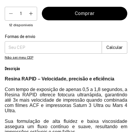
12
disponíveis
Formas de envio
Entregas para o CEP:
Mudar CEP
Calcular
Não sei meu CEP
Descrição
Resina RAPID – Velocidade, precisão e eficiência
Com tempo de exposição de apenas 0,5 a 1,8 segundos, a
Resina RAPID oferece fotocura ultrarrápida, garantindo
até 3x mais velocidade de impressão quando combinada
com filmes ACF e impressoras Saturn 3 Ultra ou Mars 4
Ultra.
Sua formulação de alta fluidez e baixa viscosidade
assegura um fluxo contínuo e suave, resultando em
impressões estáveis e sem falhas.