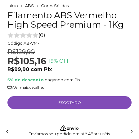
Início
ABS
Cores Sólidas
Filamento ABS Vermelho
High Speed Premium - 1Kg
(0)
Código
AB-VM-1
R$129,90
R$105,16
19
% OFF
R$99,90
com
Pix
5% de desconto
pagando com Pix
Ver mais detalhes
Envio
Enviamos seu pedido em até 48hrs utéis.