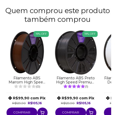
Quem comprou este produto
também comprou
19
%
OFF
19
%
OFF
Filamento ABS
Filamento ABS Preto
Filam
Marrom High Speed
High Speed Premium
Den
Premium - 1Kg
- 1Kg
P
(0)
(1)
R$99,90
com
Pix
R$99,90
com
Pix
R
R$129,90
R$105,16
R$129,90
R$105,16
R$1
COMPRAR
COMPRAR
C