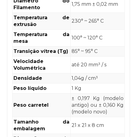
Diâmetro do
1,75 mm ± 0,02 mm
Filamento
Temperatura de
230° ~ 265° C
extrusão
Temperatura da
100° ~ 120° C
mesa
Transição vítrea (Tg)
85° ~ 95° C
Velocidade
até 20 mm³ / s
Volumétrica
Densidade
1,04g / cm³
Peso líquido
1 Kg
± 0,197 Kg (modelo
Peso carretel
antigo) ou ± 0,160 Kg
(modelo novo)
Tamanho da
21 x 21 x 8 cm
embalagem