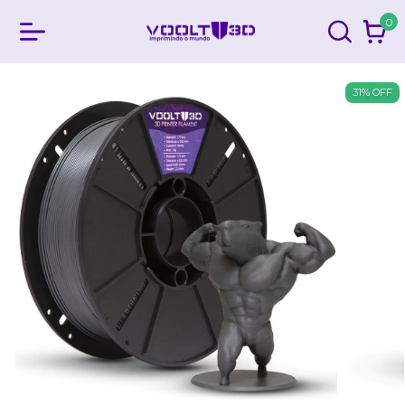
0
31
%
OFF