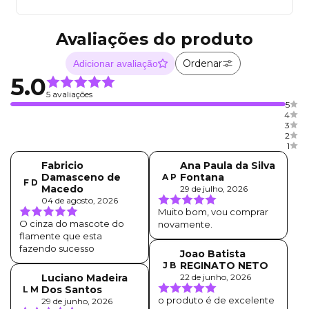
Avaliações do produto
Ordenar
Adicionar avaliação
5.0
5 avaliações
5
4
3
2
1
Fabricio
Ana Paula da Silva
Damasceno de
Fontana
A P
F D
Macedo
29 de julho, 2026
04 de agosto, 2026
Muito bom, vou comprar
O cinza do mascote do
novamente.
flamente que esta
fazendo sucesso
Joao Batista
REGINATO NETO
J B
Luciano Madeira
22 de junho, 2026
Dos Santos
L M
o produto é de excelente
29 de junho, 2026