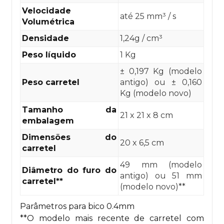
Velocidade
até 25 mm³ / s
Volumétrica
Densidade
1,24g / cm³
Peso líquido
1 Kg
± 0,197 Kg (modelo
Peso carretel
antigo) ou ± 0,160
Kg (modelo novo)
Tamanho da
21 x 21 x 8 cm
embalagem
Dimensões do
20 x 6,5 cm
carretel
49 mm (modelo
Diâmetro do furo do
antigo) ou 51 mm
carretel**
(modelo novo)**
Parâmetros para bico 0.4mm
**O modelo mais recente de carretel com