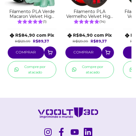
Filamento PLA Verde
Filamento PLA
Fila
Macaron Velvet High
Vermelho Velvet High
Vel
Speed Premium - 1Kg
Speed Premium - 1Kg
P
(1)
(14)
R$84,90
com
Pix
R$84,90
com
Pix
R
R$129,99
R$89,37
R$129,99
R$89,37
R$
COMPRAR
COMPRAR
C
Compre por
Compre por
atacado
atacado