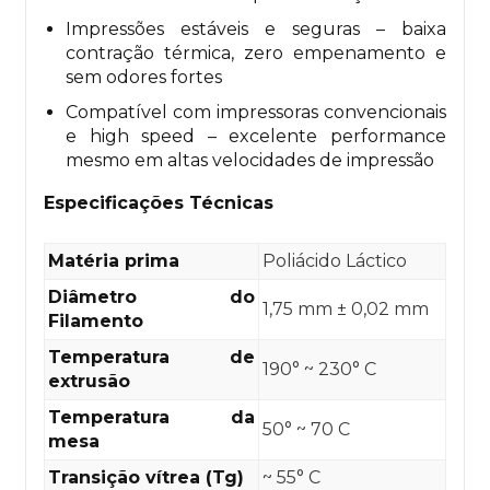
Impressões estáveis e seguras – baixa
contração térmica, zero empenamento e
sem odores fortes
Compatível com impressoras convencionais
e high speed – excelente performance
mesmo em altas velocidades de impressão
Especificações Técnicas
Matéria prima
Poliácido Láctico
Diâmetro do
1,75 mm ± 0,02 mm
Filamento
Temperatura de
190° ~ 230° C
extrusão
Temperatura da
50° ~ 70 C
mesa
Transição vítrea (Tg)
~ 55° C